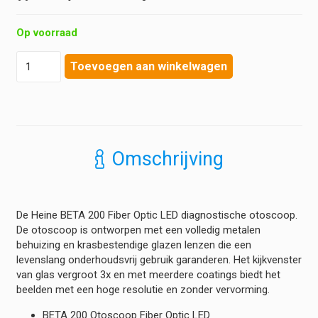
Op voorraad
Heine
Toevoegen aan winkelwagen
-
BETA
200
Otoscoop
LED
F.O.
Omschrijving
-
Kit
Batterij
hoeveelheid
De Heine BETA 200 Fiber Optic LED diagnostische otoscoop.
De otoscoop is ontworpen met een volledig metalen
behuizing en krasbestendige glazen lenzen die een
levenslang onderhoudsvrij gebruik garanderen. Het kijkvenster
van glas vergroot 3x en met meerdere coatings biedt het
beelden met een hoge resolutie en zonder vervorming.
BETA 200 Otoscoop Fiber Optic LED