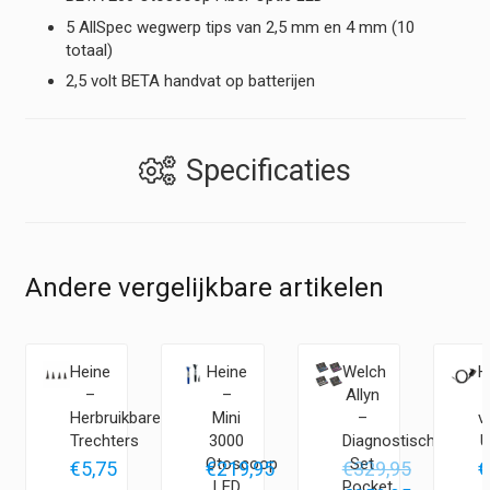
5 AllSpec wegwerp tips van 2,5 mm en 4 mm (10
totaal)
2,5 volt BETA handvat op batterijen
Specificaties
Andere vergelijkbare artikelen
Heine
Heine
Welch
H
–
–
Allyn
Herbruikbare
Mini
–
v
Trechters
3000
Diagnostische
U
Otoscoop
Set
€
5,75
€
219,95
€
329,95
€
LED
Pocket