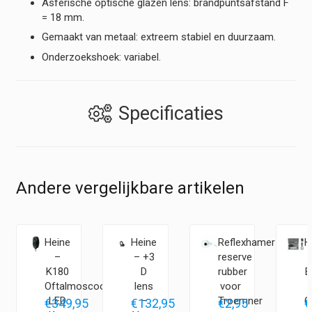
Asferische optische glazen lens: brandpuntsafstand F
= 18 mm.
Gemaakt van metaal: extreem stabiel en duurzaam.
Onderzoekshoek: variabel.
Specificaties
Andere vergelijkbare artikelen
Heine
Heine
Reflexhamer
H
–
– +3
reserve
K180
D
rubber
B
Oftalmoscoop
lens
voor
p
LED
–
Troemner
O
5
€
349,95
€
132,95
€
2,95
€