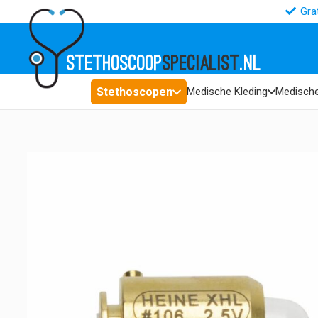
Gra
STETHOSCOOP
SPECIALIST
.NL
Stethoscopen
Medische Kleding
Medische