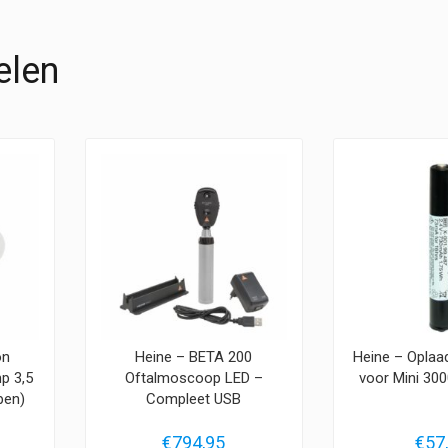
elen
on
Heine – BETA 200
Heine – Oplaad
p 3,5
Oftalmoscoop LED –
voor Mini 30
pen)
Compleet USB
€
794,95
€
57