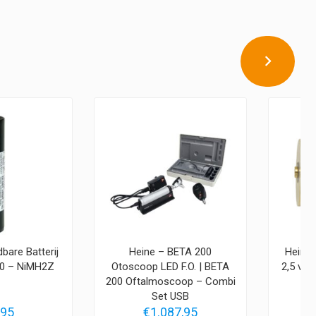
bare Batterij
Heine – BETA 200
Heine
00 – NiMH2Z
Otoscoop LED F.O. | BETA
2,5 vol
200 Oftalmoscoop – Combi
Set USB
,95
€
1.087,95