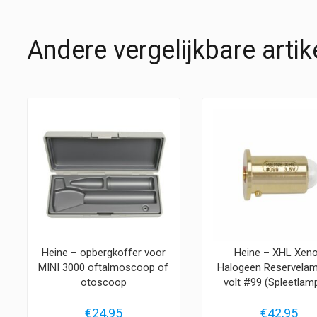
Andere vergelijkbare artik
Heine – opbergkoffer voor
Heine – XHL Xen
MINI 3000 oftalmoscoop of
Halogeen Reservelam
otoscoop
volt #99 (Spleetlam
€
24,95
€
42,95