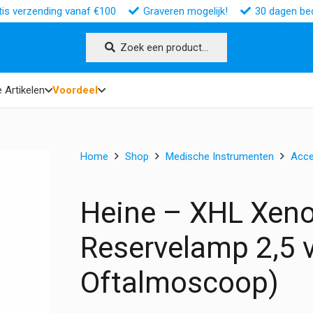
tis verzending vanaf €100
Graveren mogelijk!
30 dagen bed
Zoek een product…
 Artikelen
Voordeel
Home
Shop
Medische Instrumenten
Acce
Heine – XHL Xen
Reservelamp 2,5 
Oftalmoscoop)