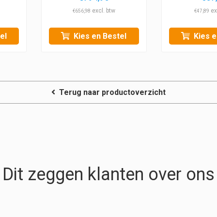
€
656,98
€
47,89
el
Kies en Bestel
Kies e
Terug naar productoverzicht
Dit zeggen klanten over ons