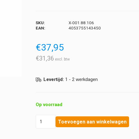
SKU:
X-001.88.106
EAN:
4053755143450
€
37,95
€
31,36
Levertijd:
1 - 2 werkdagen
Op voorraad
Heine
Toevoegen aan winkelwagen
-
XHL
Xenon