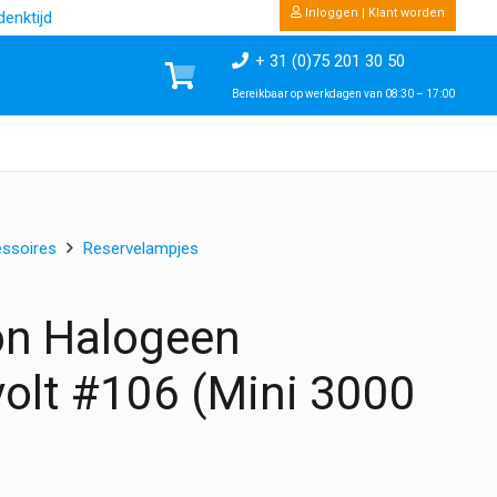
Inloggen | Klant worden
enktijd
+ 31 (0)75 201 30 50
Bereikbaar op werkdagen van 08:30 – 17:00
ssoires
Reservelampjes
on Halogeen
volt #106 (Mini 3000