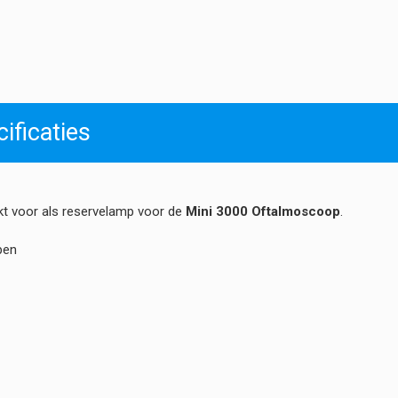
Halogeen
Reservelamp
2,5
volt
#106
(Mini
3000
ificaties
Oftalmoscoop)
hoeveelheid
kt voor als reservelamp voor de
Mini 3000 Oftalmoscoop
.
pen