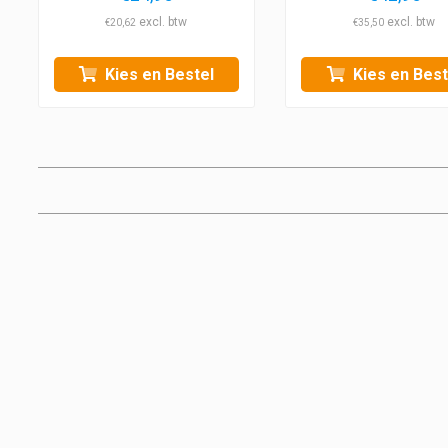
€
20,62
€
35,50
Kies en Bestel
Kies en Best