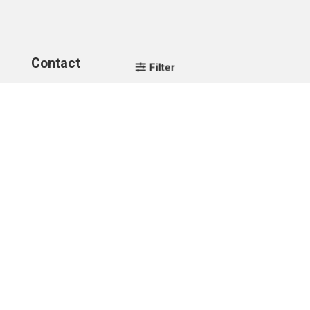
Contact
Filter
info@stethoscoopspecialist.nl
+31 (0)75 201 30 50
Telefonisch bereikbaar op werkdagen van 08:30 tot
17:00 uur.
Adres & Gegevens
Stethoscoop Specialist
Skoon 17
1511HV Oostzaan
Btw-nummer: NL856529138B01
Btw-nummer: BE0678413743
KvK: 66389542