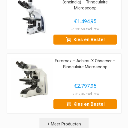
(oneindig) – Trinoculaire
Microscoop
€
1.494,95
€
1.235,50
Kies en Bestel
Euromex – Achios-X Observer –
Binoculaire Microscoop
€
2.797,95
€
2.312,36
Kies en Bestel
+ Meer Producten