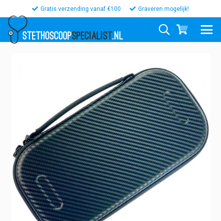
Gratis verzending vanaf €100
Graveren mogelijk!
STETHOSCOOP
SPECIALIST
.NL