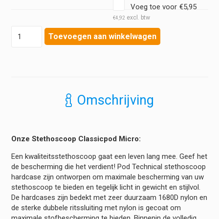
Voeg toe voor
€
5,95
€
4,92
Hardcase
Toevoegen aan winkelwagen
Classicpod
Micro
voor
Stethoscoop
hoeveelheid
Omschrijving
Onze Stethoscoop Classicpod Micro:
Een kwaliteitsstethoscoop gaat een leven lang mee. Geef het
de bescherming die het verdient! Pod Technical stethoscoop
hardcase zijn ontworpen om maximale bescherming van uw
stethoscoop te bieden en tegelijk licht in gewicht en stijlvol.
De hardcases zijn bedekt met zeer duurzaam 1680D nylon en
de sterke dubbele ritssluiting met nylon is gecoat om
maximale stofbescherming te bieden. Binnenin de volledig