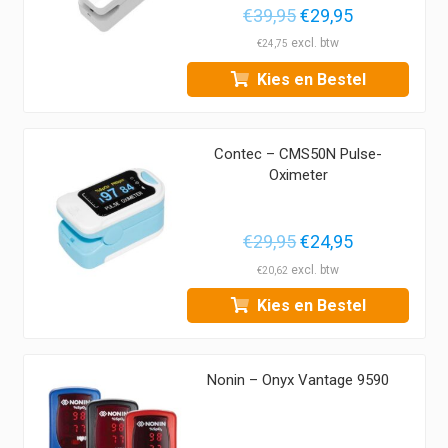
Oorspronkelijke
Huidige
€
39,95
€
29,95
prijs
prijs
€
24,75
was:
is:
Kies en Bestel
€39,95.
€29,95.
Contec – CMS50N Pulse-
Oximeter
Oorspronkelijke
Huidige
€
29,95
€
24,95
prijs
prijs
€
20,62
was:
is:
Kies en Bestel
€29,95.
€24,95.
Nonin – Onyx Vantage 9590