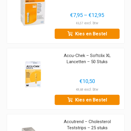
Prijsklasse:
€
7,95
–
€
12,95
€7,95
€
6,57
tot
Kies en Bestel
€12,95
Accu-Chek – Softclix XL
Lancetten – 50 Stuks
€
10,50
€
8,68
Kies en Bestel
Accutrend – Cholesterol
Teststrips – 25 stuks