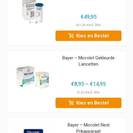
€
49,95
€
41,28
Kies en Bestel
Bayer – Microlet Gekleurde
Lancetten
Prijsklasse:
€
8,95
–
€
14,95
€8,95
€
7,40
tot
Kies en Bestel
€14,95
Bayer – Microlet Next
Prikapparaat