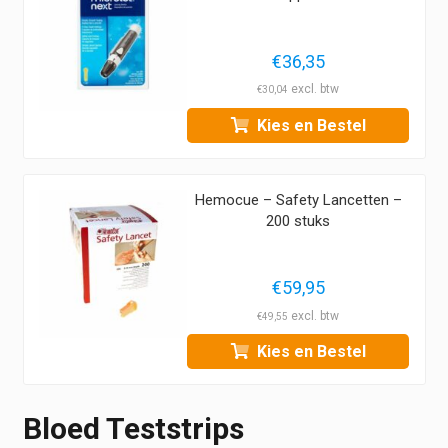
€
36,35
€
30,04
Kies en Bestel
Hemocue – Safety Lancetten –
200 stuks
€
59,95
€
49,55
Kies en Bestel
Bloed Teststrips