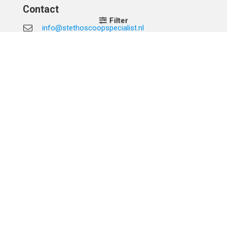
Contact
Filter
info@stethoscoopspecialist.nl
+31 (0)75 201 30 50
Telefonisch bereikbaar op werkdagen van 08:30 tot
17:00 uur.
Adres & Gegevens
Stethoscoop Specialist
Skoon 17
1511HV Oostzaan
Btw-nummer: NL856529138B01
Btw-nummer: BE0678413743
KvK: 66389542
Klantenservice