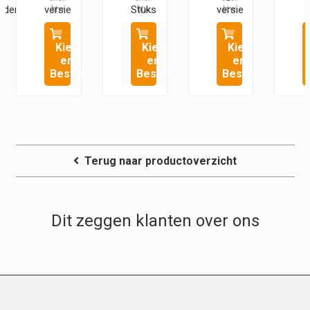
uder
versie
Stuks
versie
Kies
Kies
Kies
en
en
en
Bestel
Bestel
Bestel
Terug naar productoverzicht
Dit zeggen klanten over ons