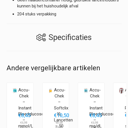
kunnen bij het huishoudelijk afval
204 stuks verpakking
Specificaties
Andere vergelijkbare artikelen
Accu-
Accu-
Accu-
A
Chek
Chek
Chek
C
–
–
–
Instant
Softclix
Instant
P
Bloedglucosemeter
XL
Bloedglucosemeter
T
€
8,45
€
10,50
€
8,45
€
–
Lancetten
–
€
6,98
€
8,68
€
6,98
€
mmol/L
– 50
mg/dL
s