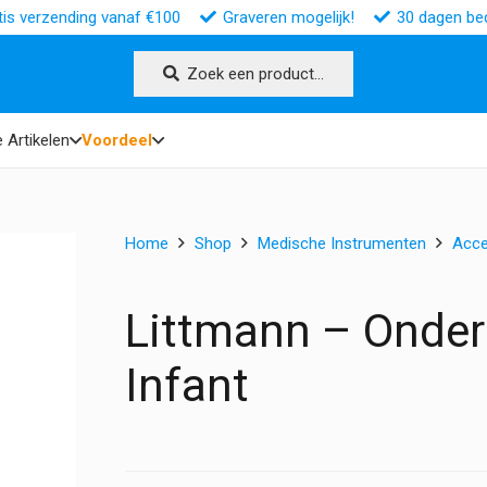
tis verzending vanaf €100
Graveren mogelijk!
30 dagen bed
Zoek een product…
 Artikelen
Voordeel
Home
Shop
Medische Instrumenten
Acce
Littmann – Onderd
Infant