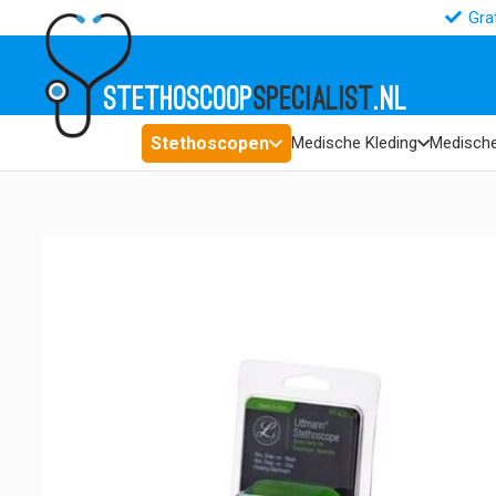
Gra
STETHOSCOOP
SPECIALIST
.NL
Stethoscopen
Medische Kleding
Medische