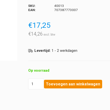
SKU:
40013
EAN:
707387773007
€
17,25
€
14,26
Levertijd:
1 - 2 werkdagen
Op voorraad
Littmann
Toevoegen aan winkelwagen
-
Onderdelenkit
-
Classic
II