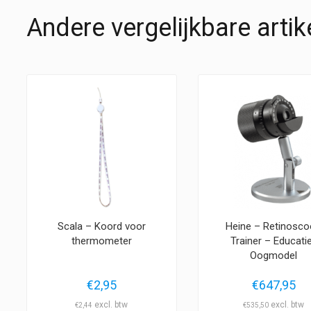
Andere vergelijkbare artik
Scala – Koord voor
Heine – Retinosc
thermometer
Trainer – Educati
Oogmodel
€
2,95
€
647,95
€
2,44
€
535,50