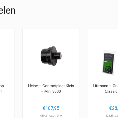
elen
oop
Heine – Contactplaat Klein
Littmann – On
ef
– Mini 3000
Classic 
€
107,95
€
28
€
89,21
€
23,35