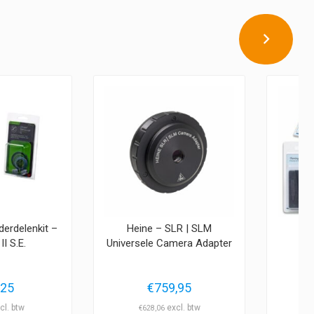
derdelenkit –
Heine – SLR | SLM
St
II S.E.
Universele Camera Adapter
,25
€
759,95
€
628,06