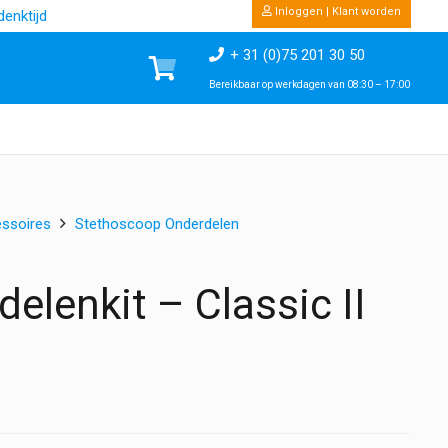
Inloggen | Klant worden
enktijd
+ 31 (0)75 201 30 50
Bereikbaar op werkdagen van 08:30 – 17:00
ssoires
Stethoscoop Onderdelen
elenkit – Classic II