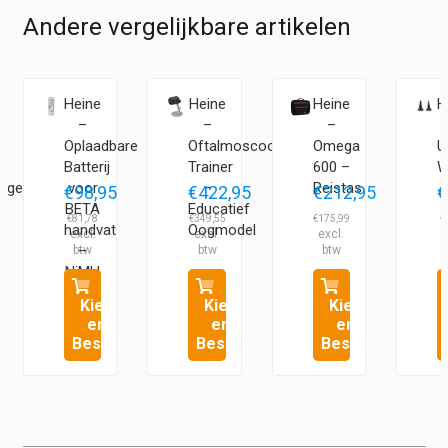
Andere vergelijkbare artikelen
Heine
Heine
Heine
H
–
–
–
Oplaadbare
Oftalmoscoop
Omega
U
Batterij
Trainer
600 –
W
egel
voor
–
Reistas
€
98,95
€
422,95
€
212,95
€
BETA
Educatief
1
€
81,78
€
349,55
€
175,99
€
handvat
Oogmodel
–
NiMH
3,5V
Kies
Kies
Kies
en
en
en
Bestel
Bestel
Bestel