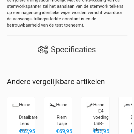
een juiste trillingsduur moeilijk. Met de ontwikkeling van de
stemvorkspanner zal het aanslaan van de stemvork telkens
op een nagenoeg identieke wijze worden verricht waardoor
de aanvangs-trillingssterkte constant is en de
betrouwbaarheid van de test toeneemt.
Specificaties
Andere vergelijkbare artikelen
Heine
Heine
Heine
H
–
–
– E4
Draaibare
Riem
voeding
B
Lens
Tasje
USB-
B
er
voor
–
Micro
o
5
€
62,95
€
69,95
€
62,95
€