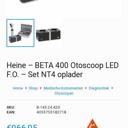
Heine – BETA 400 Otoscoop LED
F.O. – Set NT4 oplader
Home
Shop
Medische Instrumenten
Diagnostiek
Otoscopen
SKU:
B-143.24.420
EAN:
4053755182718
€
966,95