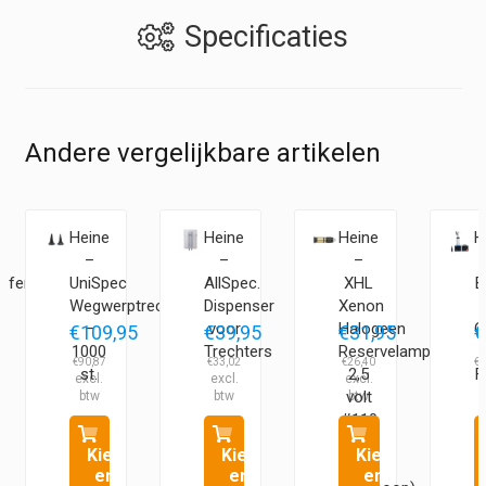
Specificaties
Andere vergelijkbare artikelen
Heine
Heine
Heine
H
–
–
–
ffer
UniSpec
AllSpec.
XHL
B
Wegwerptrechters
Dispenser
Xenon
–
voor
Halogeen
O
€
109,95
€
39,95
€
31,95
€
1000
Trechters
Reservelamp
€
90,87
€
33,02
€
26,40
€
7
p
st.
2,5
F
volt
#110
(MINI
o
Kies
Kies
Kies
3000
en
en
en