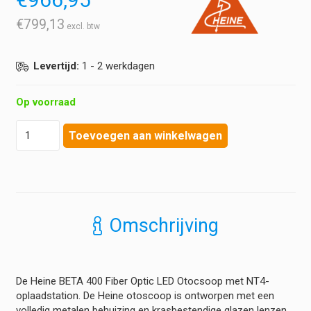
€
799,13
Levertijd:
1 - 2 werkdagen
Op voorraad
Heine
Toevoegen aan winkelwagen
-
BETA
400
Otoscoop
LED
F.O.
Omschrijving
-
Set
NT4
oplader
De Heine BETA 400 Fiber Optic LED Otocsoop met NT4-
hoeveelheid
oplaadstation. De Heine otoscoop is ontworpen met een
volledig metalen behuizing en krasbestendige glazen lenzen