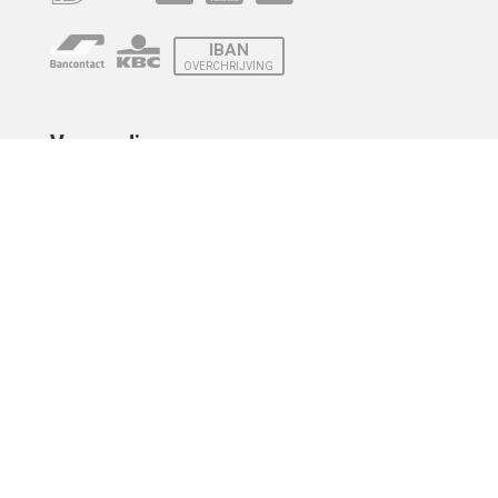
IBAN
OVERCHRIJVING
Verzending
© 2010 - 2026 | Developed by
Montensis Dev