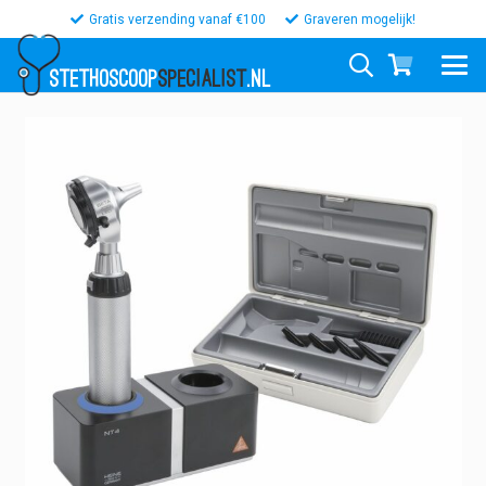
Gratis verzending vanaf €100
Graveren mogelijk!
STETHOSCOOP
SPECIALIST
.NL