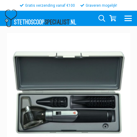
Gratis verzending vanaf €100
Graveren mogelijk!
STETHOSCOOP
SPECIALIST
.NL