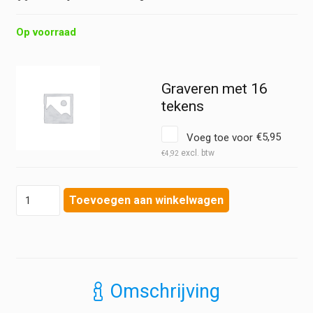
Op voorraad
Graveren met 16
tekens
Voeg toe voor
€
5,95
€
4,92
Heine
Toevoegen aan winkelwagen
-
Mini
3000
Otoscoop
LED
-
Omschrijving
Compleet
Batterij