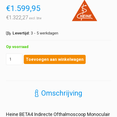
€
1.599,95
€
1.322,27
Levertijd:
3 - 5 werkdagen
Op voorraad
Heine
Toevoegen aan winkelwagen
-
BETA4
-
Indirecte
Ofthalmoscoop
Monoculair
Omschrijving
-
inclusief
NT4
tafellader
Heine BETA4 Indirecte Ofthalmoscoop Monoculair
hoeveelheid