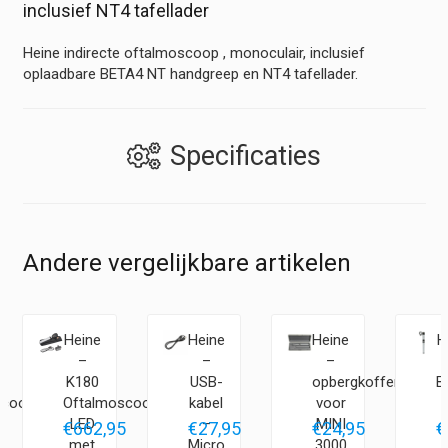
inclusief NT4 tafellader
Heine indirecte oftalmoscoop , monoculair, inclusief
oplaadbare BETA4 NT handgreep en NT4 tafellader.
Specificaties
Andere vergelijkbare artikelen
Heine
Heine
Heine
H
–
–
–
K180
USB-
opbergkoffer
B
scoop
Oftalmoscoop
kabel
voor
LED
–
MINI
5
€
662,95
€
27,95
€
24,95
€
met
Micro
3000