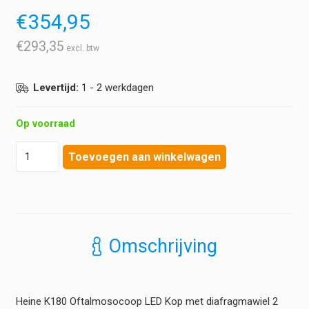
€
354,95
€
293,35
Levertijd:
1 - 2 werkdagen
Op voorraad
Heine
Toevoegen aan winkelwagen
-
K180
Oftalmoscoop
LED
Kop
met
Omschrijving
Diafragmawiel
2
-
3,5
Heine K180 Oftalmosocoop LED Kop met diafragmawiel 2
volt