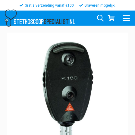
Gratis verzending vanaf €100
Graveren mogelijk!
STETHOSCOOP
SPECIALIST
.NL