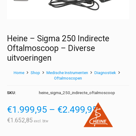
Heine – Sigma 250 Indirecte
Oftalmoscoop – Diverse
uitvoeringen
Home
Shop
Medische Instrumenten
Diagnostiek
Oftalmoscopen
SKU:
heine_sigma_250_indirecte_oftalmoscoop
Prijsklass
€
1.999,95
–
€
2.499,95
€1.999,9
tot
€
1.652,85
€2.499,9