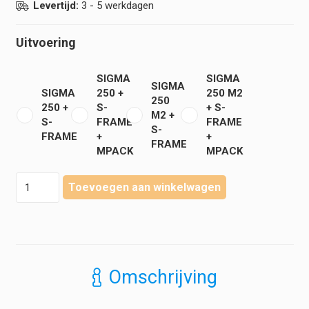
Levertijd:
3 - 5 werkdagen
Uitvoering
SIGMA
SIGMA
SIGMA
SIGMA
250 +
250 M2
250
250 +
S-
+ S-
M2 +
S-
FRAME
FRAME
S-
FRAME
+
+
FRAME
MPACK
MPACK
Heine
Toevoegen aan winkelwagen
-
Sigma
250
Indirecte
Oftalmoscoop
-
Omschrijving
Diverse
uitvoeringen
hoeveelheid