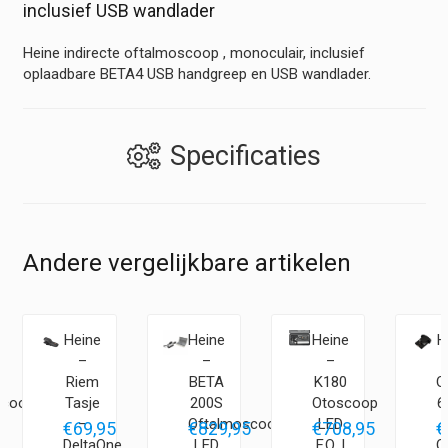
inclusief USB wandlader
Heine indirecte oftalmoscoop , monoculair, inclusief
oplaadbare BETA4 USB handgreep en USB wandlader.
Specificaties
Andere vergelijkbare artikelen
Heine
Heine
Heine
H
–
–
–
Riem
BETA
K180
O
scoop
Tasje
200S
Otoscoop
6
–
Oftalmoscoop
LED
5
€
69,95
€
829,95
€
708,95
€
DeltaOne
LED
F.O. |
O