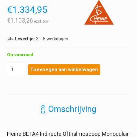
€
1.334,95
€
1.103,26
Levertijd:
3 - 5 werkdagen
Op voorraad
Heine
Toevoegen aan winkelwagen
-
BETA4
-
Indirecte
Ofthalmoscoop
Monoculair
Omschrijving
-
inclusief
USB
wandlader
Heine BETA4 Indirecte Ofthalmoscoop Monoculair
hoeveelheid