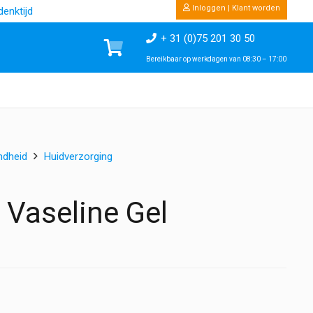
Inloggen | Klant worden
enktijd
+ 31 (0)75 201 30 50
Bereikbaar op werkdagen van 08:30 – 17:00
ndheid
Huidverzorging
 Vaseline Gel