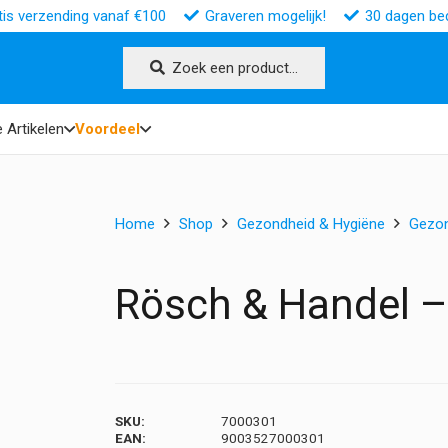
tis verzending vanaf €100
Graveren mogelijk!
30 dagen bed
Zoek een product…
 Artikelen
Voordeel
Home
Shop
Gezondheid & Hygiëne
Gezo
Rösch & Handel –
SKU:
7000301
EAN:
9003527000301