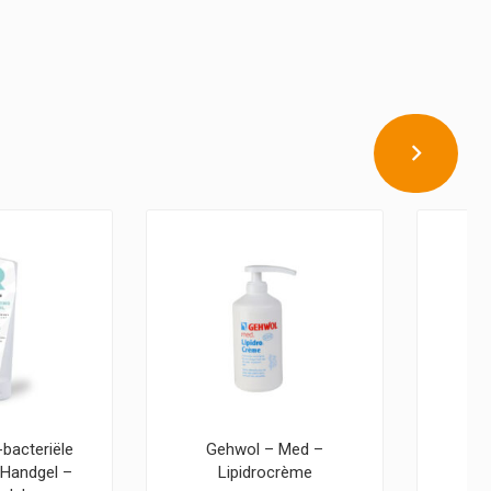
-bacteriële
Gehwol – Med –
G
 Handgel –
Lipidrocrème