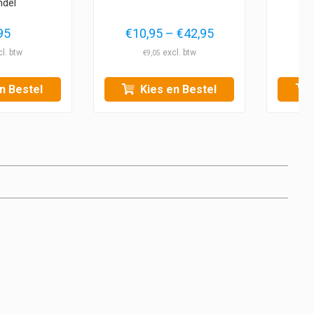
ndel
Prijsklasse:
95
€
10,95
–
€
42,95
€10,95
€
9,05
tot
€42,95
n Bestel
Kies en Bestel