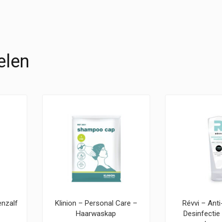
elen
enzalf
Klinion – Personal Care –
Révvi – Anti
Haarwaskap
Desinfectie