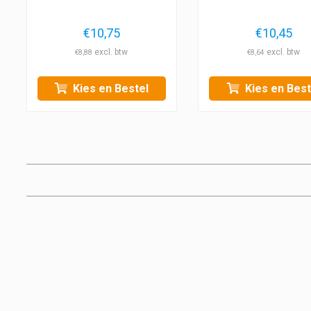
€
10,75
€
10,45
€
8,88
€
8,64
Kies en Bestel
Kies en Best