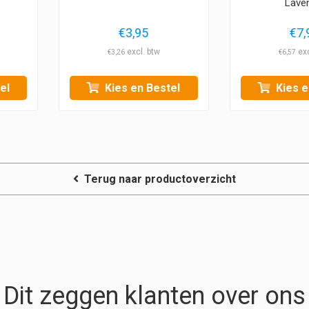
Lave
€
3,95
€
7,
€
3,26
€
6,57
el
Kies en Bestel
Kies e
Terug naar productoverzicht
Dit zeggen klanten over ons