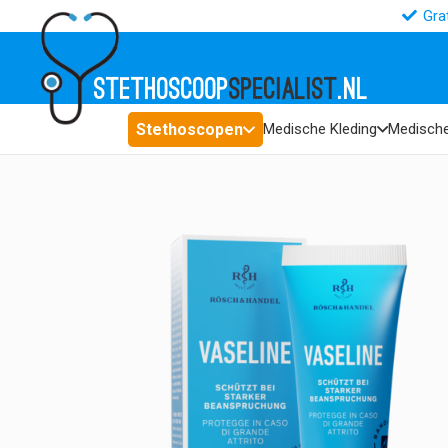
Gra
STETHOSCOOP
SPECIALIST
.NL
Stethoscopen
Medische Kleding
Medische