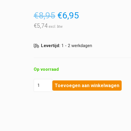
Oorspronkelijke
Huidige
€
8,95
€
6,95
prijs
prijs
was:
is:
€
5,74
€8,95.
€6,95.
Levertijd:
1 - 2 werkdagen
Op voorraad
Rösch
Toevoegen aan winkelwagen
&
Handel
-
Vaseline
Gel
hoeveelheid