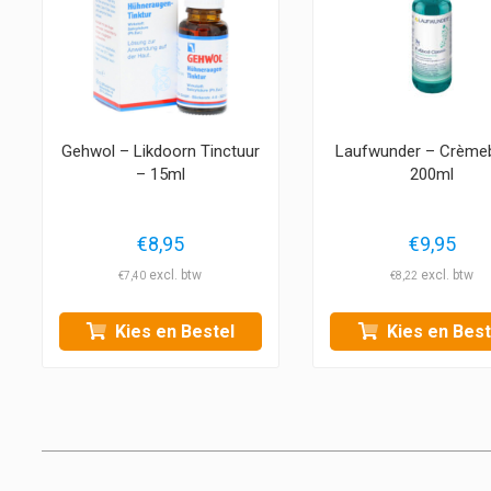
Gehwol – Likdoorn Tinctuur
Laufwunder – Crème
– 15ml
200ml
€
8,95
€
9,95
€
7,40
€
8,22
Kies en Bestel
Kies en Best