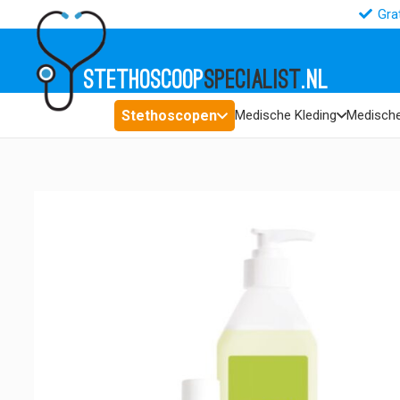
Gra
STETHOSCOOP
SPECIALIST
.NL
Stethoscopen
Medische Kleding
Medische