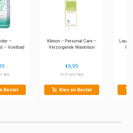
nder –
Klinion – Personal Care –
Laufwu
ut – Voetbad
Verzorgende Waslotion
Gro
95
€
6,95
€
1
€
5,74
n Bestel
Kies en Bestel