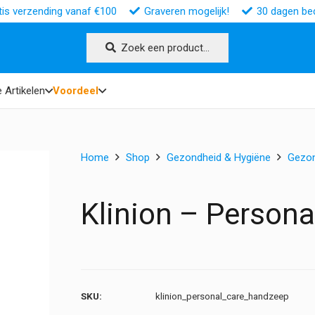
tis verzending vanaf €100
Graveren mogelijk!
30 dagen bed
Zoek een product…
 Artikelen
Voordeel
Home
Shop
Gezondheid & Hygiëne
Gezo
Klinion – Person
SKU:
klinion_personal_care_handzeep