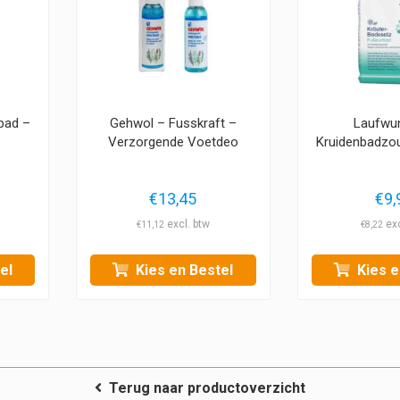
bad –
Gehwol – Fusskraft –
Laufwu
Verzorgende Voetdeo
Kruidenbadzo
€
13,45
€
9,
€
11,12
€
8,22
el
Kies en Bestel
Kies e
Terug naar productoverzicht