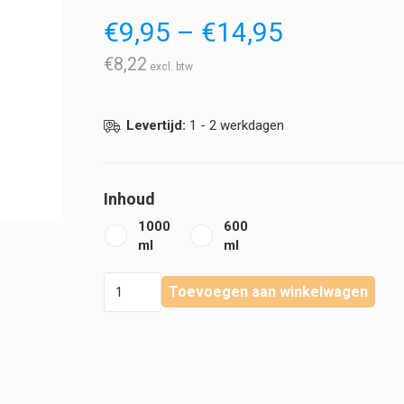
Prijsklass
€
9,95
–
€
14,95
€9,95
tot
€
8,22
€14,95
Levertijd:
1 - 2 werkdagen
Inhoud
1000
600
ml
ml
Klinion
Toevoegen aan winkelwagen
-
Personal
Care
-
Handzeep
hoeveelheid