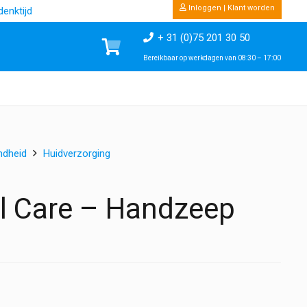
Inloggen | Klant worden
enktijd
+ 31 (0)75 201 30 50
Bereikbaar op werkdagen van 08:30 – 17:00
ndheid
Huidverzorging
al Care – Handzeep