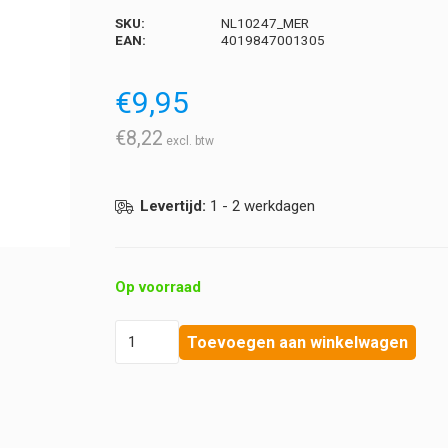
SKU:
NL10247_MER
EAN:
4019847001305
€
9,95
€
8,22
Levertijd:
1 - 2 werkdagen
Op voorraad
Laufwunder
Toevoegen aan winkelwagen
-
Kruidenbadzout
-
Voetbad
hoeveelheid