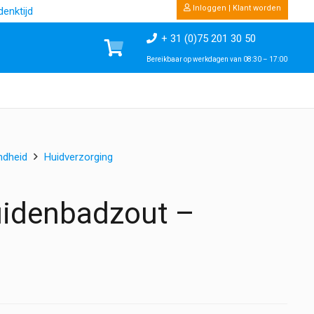
Inloggen | Klant worden
enktijd
+ 31 (0)75 201 30 50
Bereikbaar op werkdagen van 08:30 – 17:00
ndheid
Huidverzorging
uidenbadzout –