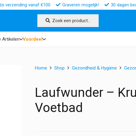
tis verzending vanaf €100
Graveren mogelijk!
30 dagen bed
Zoek een product…
 Artikelen
Voordeel
Home
Shop
Gezondheid & Hygiëne
Gezo
Laufwunder – Kr
Voetbad