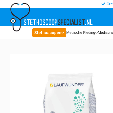
Gra
STETHOSCOOP
SPECIALIST
.NL
Stethoscopen
Medische Kleding
Medische