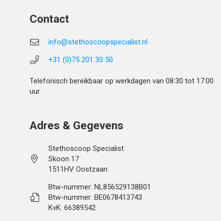
Contact
info@stethoscoopspecialist.nl
+31 (0)75 201 30 50
Telefonisch bereikbaar op werkdagen van 08:30 tot 17:00
uur.
Adres & Gegevens
Stethoscoop Specialist
Skoon 17
1511HV Oostzaan
Btw-nummer: NL856529138B01
Btw-nummer: BE0678413743
KvK: 66389542