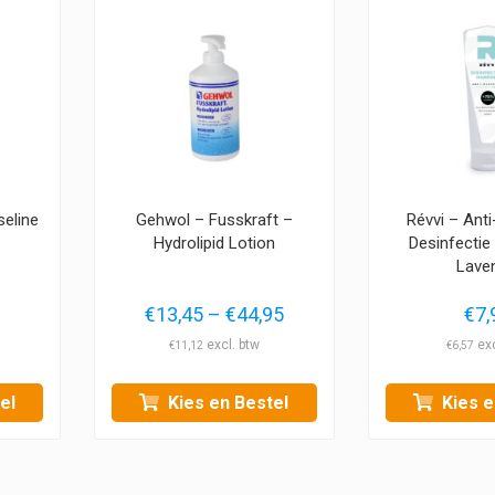
eline
Gehwol – Fusskraft –
Révvi – Anti
Hydrolipid Lotion
Desinfectie
Lave
onkelijke
uidige
Prijsklasse:
€
13,45
–
€
44,95
€
7,
rijs
€13,45
€
11,12
€
6,57
s:
tot
6,95.
€44,95
el
Kies en Bestel
Kies e