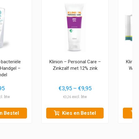
-bacteriële
Klinion – Personal Care –
Klinio
 Handgel –
Zinkzalf met 12% zink
Wasd
ndel
Prijsklasse:
95
€
3,95
–
€
9,95
€3,95
€
3,26
tot
€9,95
n Bestel
Kies en Bestel