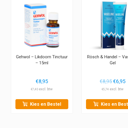
Gehwol – Likdoorn Tinctuur
Rösch & Handel – Vas
– 15ml
Gel
Oorspr
H
€
8,95
€
8,95
€
6,95
prijs
p
€
7,40
€
5,74
was:
i
€8,95.
€
Kies en Bestel
Kies en Best