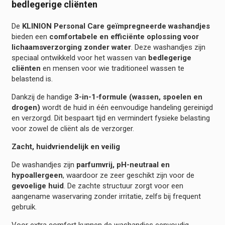
bedlegerige cliënten
De
KLINION Personal Care geïmpregneerde washandjes
bieden een
comfortabele en efficiënte oplossing voor
lichaamsverzorging zonder water
. Deze washandjes zijn
speciaal ontwikkeld voor het wassen van
bedlegerige
cliënten
en mensen voor wie traditioneel wassen te
belastend is.
Dankzij de handige
3-in-1-formule (wassen, spoelen en
drogen)
wordt de huid in één eenvoudige handeling gereinigd
en verzorgd. Dit bespaart tijd en vermindert fysieke belasting
voor zowel de cliënt als de verzorger.
Zacht, huidvriendelijk en veilig
De washandjes zijn
parfumvrij, pH-neutraal en
hypoallergeen
, waardoor ze zeer geschikt zijn voor de
gevoelige huid
. De zachte structuur zorgt voor een
aangename waservaring zonder irritatie, zelfs bij frequent
gebruik.
Voor extra comfort kunnen de washandjes eenvoudig