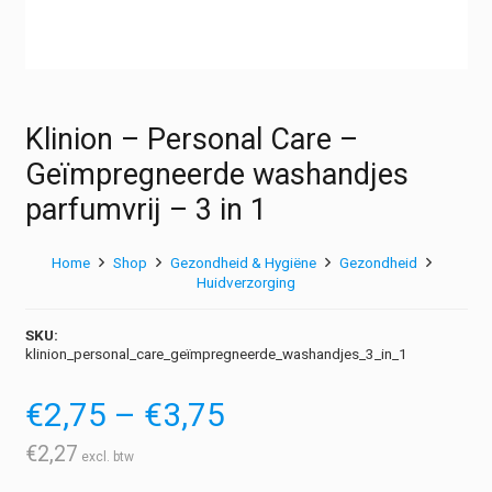
Klinion – Personal Care –
Geïmpregneerde washandjes
parfumvrij – 3 in 1
Home
Shop
Gezondheid & Hygiëne
Gezondheid
Huidverzorging
SKU:
klinion_personal_care_geïmpregneerde_washandjes_3_in_1
Prijsklasse:
€
2,75
–
€
3,75
€2,75
tot
€
2,27
€3,75