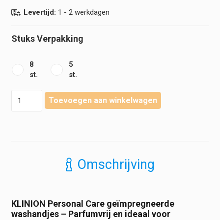
Levertijd:
1 - 2 werkdagen
Stuks Verpakking
8
5
st.
st.
Klinion
Toevoegen aan winkelwagen
-
Personal
Care
-
Geïmpregneerde
washandjes
Omschrijving
parfumvrij
-
3
in
KLINION Personal Care geïmpregneerde
1
washandjes – Parfumvrij en ideaal voor
hoeveelheid