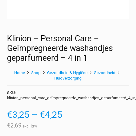
Klinion – Personal Care –
Geïmpregneerde washandjes
geparfumeerd – 4 in 1
Home
Shop
Gezondheid & Hygiëne
Gezondheid
Huidverzorging
SKU:
klinion_personal_care_geïmpregneerde_washandjes_geparfumeerd_4_in
Prijsklasse:
€
3,25
–
€
4,25
€3,25
tot
€
2,69
€4,25