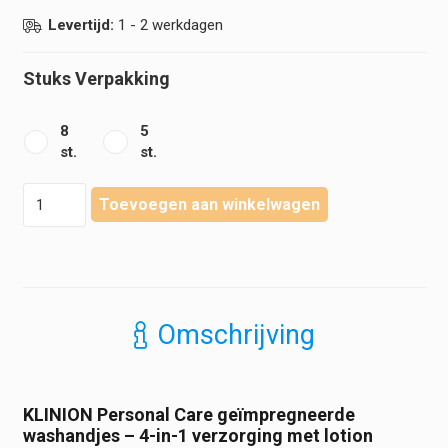
Levertijd:
1 - 2 werkdagen
Stuks Verpakking
8
5
st.
st.
Klinion
Toevoegen aan winkelwagen
-
Personal
Care
-
Geïmpregneerde
washandjes
Omschrijving
geparfumeerd
-
4
in
KLINION Personal Care geïmpregneerde
1
washandjes – 4-in-1 verzorging met lotion
hoeveelheid