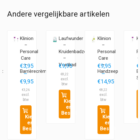
Andere vergelijkbare artikelen
Klinion
Laufwunder
Klinion
K
–
–
–
Personal
Kruidenbadzout
Personal
P
Care
–
Care
C
–
Voetbad
–
€
3,95
€
9,95
€
9,95
€
nt
Barrièrecrème
Handzeep
B
–
–
€
8,22
€
S
€
9,95
€
14,95
Prijsklasse:
Prijsklasse:
€
3,26
€
8,22
€3,95
€9,95
Kies
tot
tot
en
€9,95
€14,95
Bestel
Kies
Kies
en
en
Bestel
Bestel