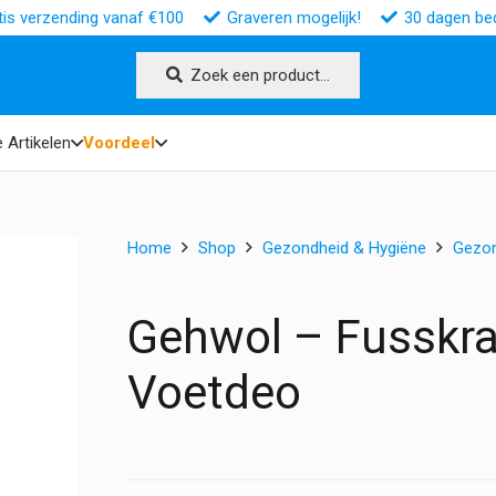
tis verzending vanaf €100
Graveren mogelijk!
30 dagen bed
Zoek een product…
 Artikelen
Voordeel
Home
Shop
Gezondheid & Hygiëne
Gezo
Gehwol – Fusskra
Voetdeo