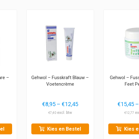
are –
Gehwol – Fusskraft Blauw –
Gehwol – Fuss
Voetencrème
Feet P
Prijsklasse:
Prijsklasse:
€
8,95
–
€
12,45
€
15,45
–
€3,95
€8,95
€
7,40
€
12,77
tot
tot
€9,95
€12,45
el
Kies en Bestel
Kies e