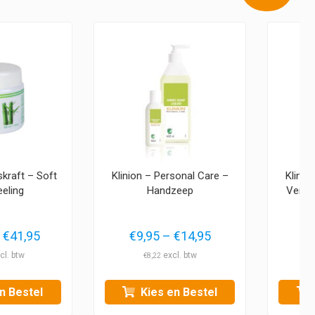
kraft – Soft
Klinion – Personal Care –
Klinio
eeling
Handzeep
Verzo
Prijsklasse:
Prijsklasse:
€
41,95
€
9,95
–
€
14,95
€
€15,45
€9,95
€
8,22
tot
tot
€41,95
€14,95
n Bestel
Kies en Bestel