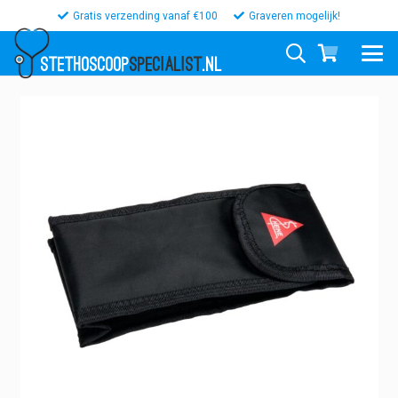
Gratis verzending vanaf €100
Graveren mogelijk!
STETHOSCOOP
SPECIALIST
.NL