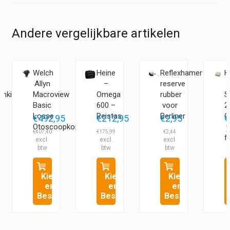
Andere vergelijkbare artikelen
Welch
Heine
Reflexhamer
H
Allyn
–
reserve
enkit
Macroview
Omega
rubber
S
Basic
600 –
voor
2
Losse
Reistas
Berliner
O
€
492,95
€
212,95
€
2,95
€
Otoscoopkop
v
€
407,40
€
175,99
€
2,44
€
fi
Kies
Kies
Kies
en
en
en
Bestel
Bestel
Bestel