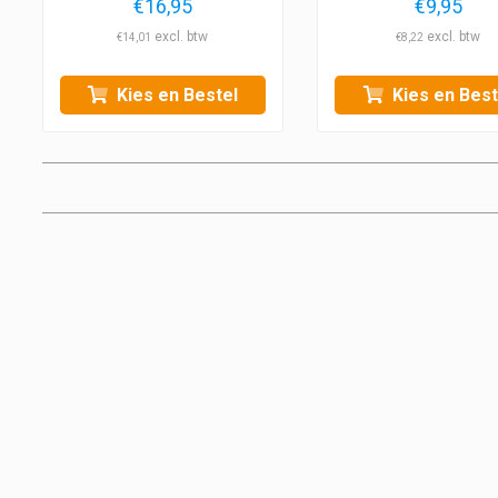
€
16,95
€
9,95
€
14,01
€
8,22
Kies en Bestel
Kies en Best