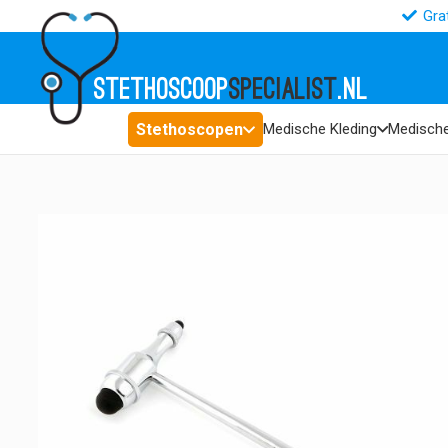
Gra
STETHOSCOOP
SPECIALIST
.NL
Stethoscopen
Medische Kleding
Medische