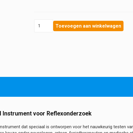
Reflexhamer
Toevoegen aan winkelwagen
-
Troemner
hoeveelheid
 Instrument voor Reflexonderzoek
nstrument dat speciaal is ontworpen voor het nauwkeurig testen van 
ire keuze onder neurologen, artsen, fysiotherapeuten en medische s