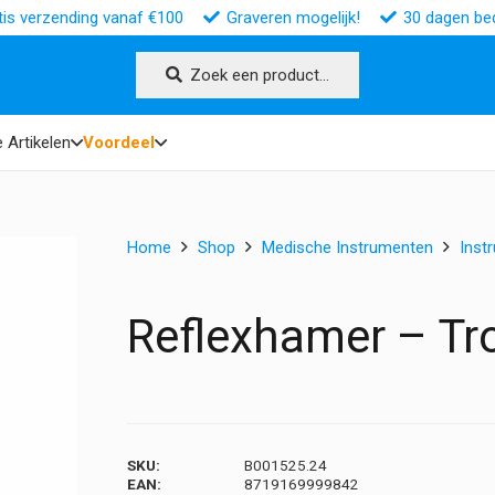
tis verzending vanaf €100
Graveren mogelijk!
30 dagen bed
Zoek een product…
 Artikelen
Voordeel
Home
Shop
Medische Instrumenten
Inst
Reflexhamer – T
SKU:
B001525.24
EAN:
8719169999842