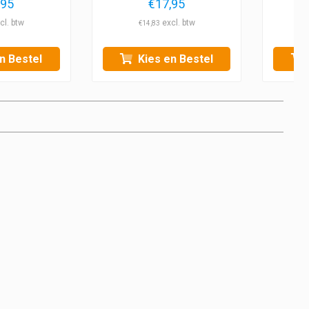
,95
€
17,95
€
14,83
n Bestel
Kies en Bestel