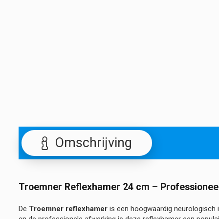
Omschrijving
Troemner Reflexhamer 24 cm – Professioneel
De
Troemner reflexhamer
is een hoogwaardig neurologisch i
en de professionele afwerking is deze reflexhamer een popula