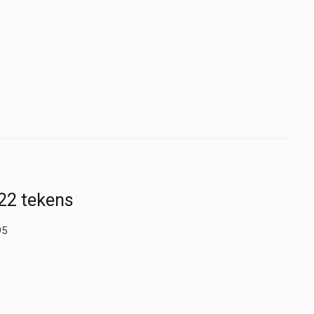
22 tekens
95