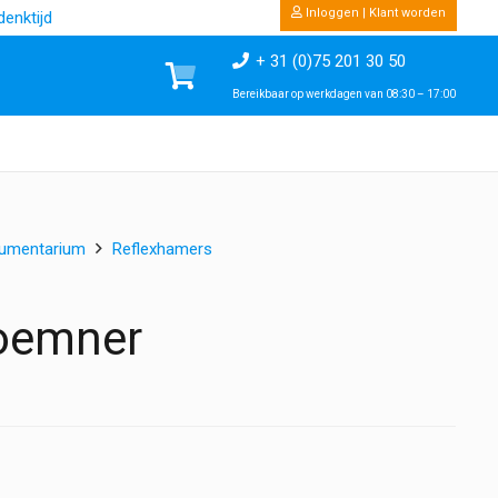
Inloggen | Klant worden
enktijd
+ 31 (0)75 201 30 50
Bereikbaar op werkdagen van 08:30 – 17:00
rumentarium
Reflexhamers
roemner