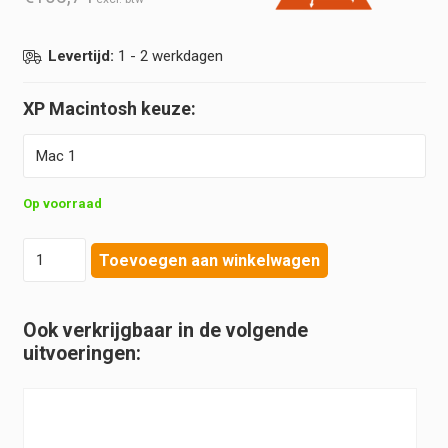
Levertijd:
1 - 2 werkdagen
XP Macintosh
Op voorraad
Heine
Toevoegen aan winkelwagen
-
XP
Laryngoscoop
Ook verkrijgbaar in de volgende
Wegwerp
uitvoeringen:
Macintosh
Bladen
hoeveelheid