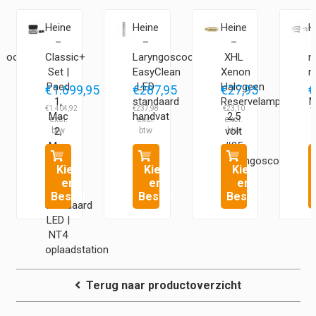
Heine
Heine
Heine
H
–
–
–
–
scoop
Classic+
Laryngoscoop
XHL
n
Set |
EasyClean
Xenon
n
Paed
LED
Halogeen
5
€
1.699,95
€
287,95
€
27,95
€
1,
standaard
Reservelamp
Mi
€
1.404,92
€
237,98
€
23,10
€
Mac
handvat
2,5
2,
volt
Mac
#35
3,
(Laryngoscoop)
Kies
Kies
Kies
Mac
en
en
en
4 |
Bestel
Bestel
Bestel
Standaard
LED |
NT4
oplaadstation
Terug naar productoverzicht