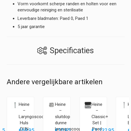
Vorm voorkomt scherpe randen en holten voor een
eenvoudige reiniging en sterilisatie
Leverbare bladmaten: Paed 0, Paed 1
5 jaar garantie
Specificaties
Andere vergelijkbare artikelen
Heine
Heine
Heine
H
–
–
–
Laryngoscoop
sluitdop
Classic+
L
Huls
dunne
Set |
E
DUN
laryngoscoop
Paed
95
€
69,95
€
10,95
€
1.132,95
€