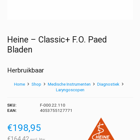
Heine – Classic+ F.O. Paed
Bladen
Herbruikbaar
Home
Shop
Medische Instrumenten
Diagnostiek
Laryngoscopen
SKU:
F-000.22.110
EAN:
4053755127771
€
198,95
€
164,42