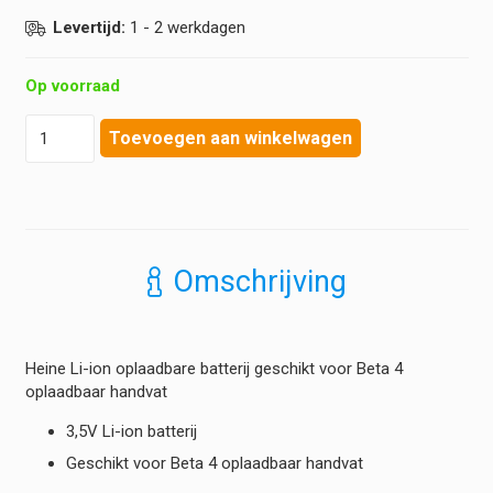
Levertijd:
1 - 2 werkdagen
Op voorraad
Heine
Toevoegen aan winkelwagen
-
Oplaadbare
batterij
F.O.
XHL
of
Omschrijving
LED
-
NT
standaard
Heine Li-ion oplaadbare batterij geschikt voor Beta 4
handvat
oplaadbaar handvat
hoeveelheid
3,5V Li-ion batterij
Geschikt voor Beta 4 oplaadbaar handvat