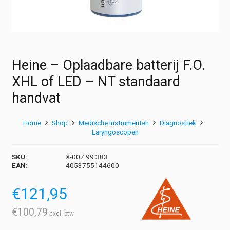
Heine – Oplaadbare batterij F.O.
XHL of LED – NT standaard
handvat
Home
Shop
Medische Instrumenten
Diagnostiek
Laryngoscopen
SKU:
X-007.99.383
EAN:
4053755144600
€
121,95
€
100,79