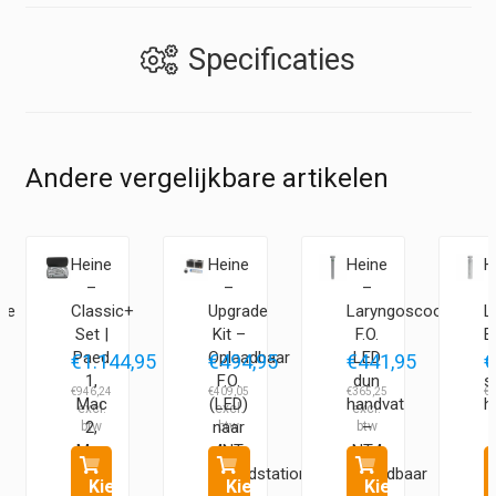
Specificaties
Andere vergelijkbare artikelen
Heine
Heine
Heine
H
–
–
–
re
Classic+
Upgrade
Laryngoscoop
L
Set |
Kit –
F.O.
E
Paed
Oplaadbaar
LED
5
€
1.144,95
€
494,95
€
441,95
€
1,
F.O.
dun
s
€
946,24
€
409,05
€
365,25
€
2
Mac
(LED)
handvat
h
2,
naar
–
Mac
4NT
NT4
3,
oplaadstation
oplaadbaar
Kies
Kies
Kies