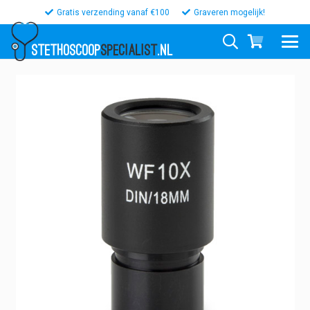
Gratis verzending vanaf €100
Graveren mogelijk!
STETHOSCOOP
SPECIALIST
.NL