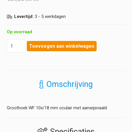
Levertijd:
3 - 5 werkdagen
Op voorraad
Euromex
Toevoegen aan winkelwagen
-
Oculair
BioBlue
-
Groothoek
WF
Omschrijving
10x
18
mm
hoeveelheid
Groothoek WF 10x/18 mm oculair met aanwijsnaald
Specificaties