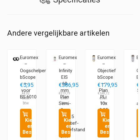
Andere vergelijkbare artikelen
Euromex
Euromex
Euromex
E
–
–
–
Oogschelpen
Infinity
Objectief
O
bScope
EIS
bScope
B
–
60
–
5
€
5,95
€
386,95
€
179,95
€
voor
mm
Plan
S
€
4,92
€
319,79
€
148,72
€
BS.6010
Plan
PLi
Semi-
10x
a
5
Apo
0,25
4x/0.15
S
Kies
Kies
Kies
e
objectief-
en
en
en
Werkafstand
Bestel
Bestel
Bestel
0.17