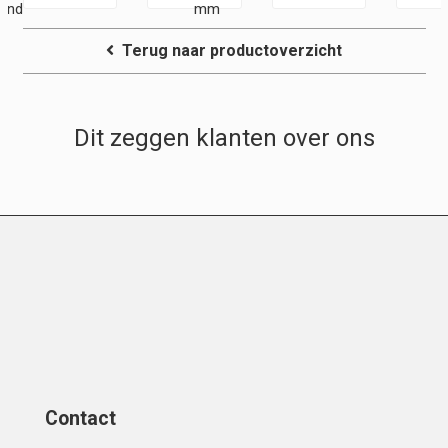
tand
mm
–
Terug naar productoverzicht
Achios-
X
Observer
Dit zeggen klanten over ons
Contact