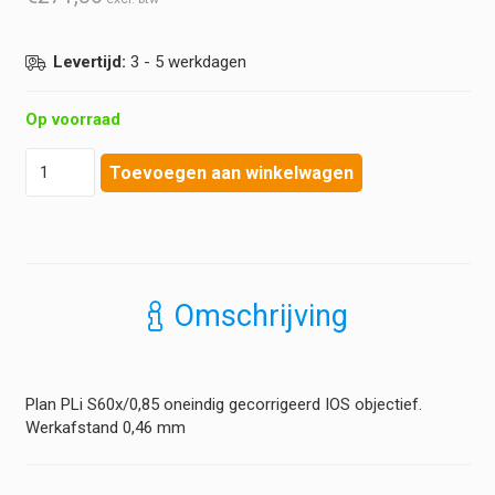
Levertijd:
3 - 5 werkdagen
Op voorraad
Euromex
Toevoegen aan winkelwagen
-
Objectief
bScope
-
Plan
PLi
Omschrijving
S60x
0,85
hoeveelheid
Plan PLi S60x/0,85 oneindig gecorrigeerd IOS objectief.
Werkafstand 0,46 mm