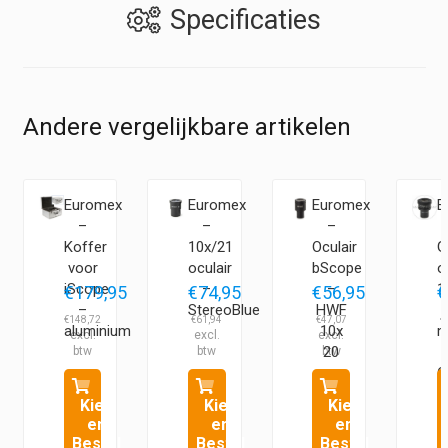
Specificaties
Andere vergelijkbare artikelen
Euromex
Euromex
Euromex
E
–
–
–
Koffer
10x/21
Oculair
G
voor
oculair
bScope
o
iScope
–
–
1
5
€
179,95
€
74,95
€
56,95
€
–
StereoBlue
HWF
€
148,72
€
61,94
€
47,07
€
aluminium
10x
m
20
mm
O
I
Kies
Kies
Kies
en
en
en
Bestel
Bestel
Bestel