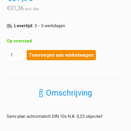
€
31,36
Levertijd:
3 - 5 werkdagen
Op voorraad
Euromex
Toevoegen aan winkelwagen
-
Objectief
BioBlue
-
Semi
plan
Omschrijving
achromatich
DIN
10x
N.A.
Semi plan achromatich DIN 10x N.A. 0,25 objectief
0,25
hoeveelheid