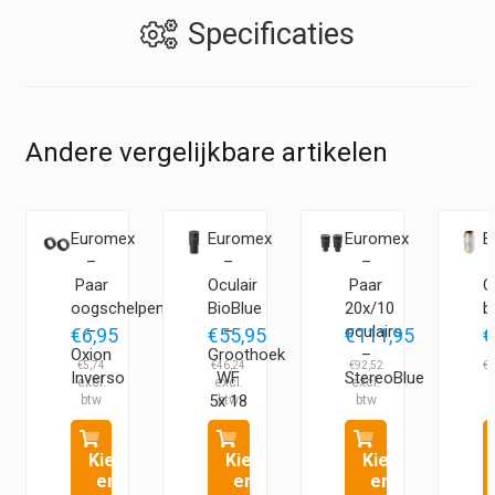
Specificaties
Andere vergelijkbare artikelen
Euromex
Euromex
Euromex
E
–
–
–
Paar
Oculair
Paar
O
oogschelpen
BioBlue
20x/10
b
–
–
oculairs
€
6,95
€
55,95
€
111,95
€
Oxion
Groothoek
–
€
5,74
€
46,24
€
92,52
€
1
Inverso
WF
StereoBlue
5x 18
mm
Kies
Kies
Kies
en
en
en