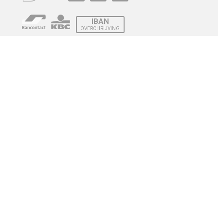
IBAN
OVERCHRIJVING
Verzending
© 2010 - 2026 | Developed by
Montensis Dev