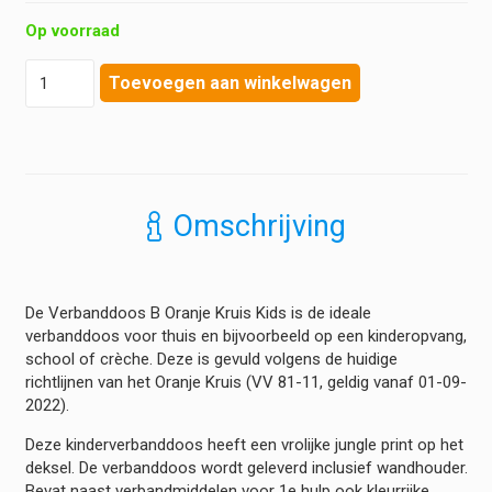
Op voorraad
Bevaplast
Toevoegen aan winkelwagen
-
Kinderverbanddoos
B
Oranje
Kruis
(norm
Omschrijving
2021)
hoeveelheid
De Verbanddoos B Oranje Kruis Kids is de ideale
verbanddoos voor thuis en bijvoorbeeld op een kinderopvang,
school of crèche. Deze is gevuld volgens de huidige
richtlijnen van het Oranje Kruis (VV 81-11, geldig vanaf 01-09-
2022).
Deze kinderverbanddoos heeft een vrolijke jungle print op het
deksel. De verbanddoos wordt geleverd inclusief wandhouder.
Bevat naast verbandmiddelen voor 1e hulp ook kleurrijke