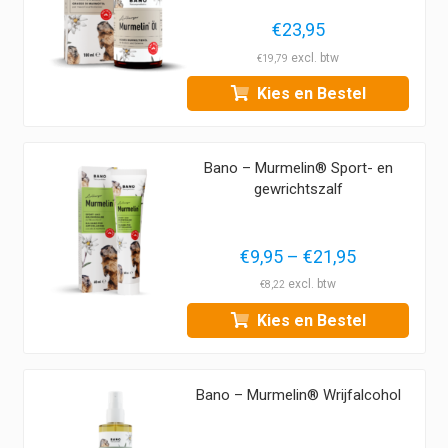
€99,95.
€
23,95
€
19,79
Kies en Bestel
Bano – Murmelin® Sport- en
gewrichtszalf
Prijsklasse:
€
9,95
–
€
21,95
€9,95
€
8,22
tot
Kies en Bestel
€21,95
Bano – Murmelin® Wrijfalcohol