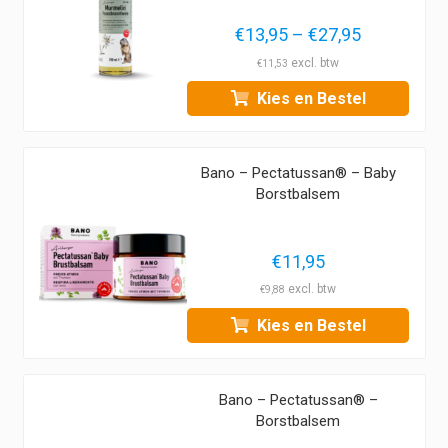
Prijsklasse
€
13,95
–
€
27,95
€13,95
€
11,53
tot
Kies en Bestel
€27,95
Bano – Pectatussan® – Baby
Borstbalsem
€
11,95
€
9,88
Kies en Bestel
Bano – Pectatussan® –
Borstbalsem