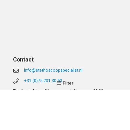
Contact
info@stethoscoopspecialist.nl
+31 (0)75 201 30 50
Filter
Telefonisch bereikbaar op werkdagen van 08:30 tot
17:00 uur.
Adres & Gegevens
Stethoscoop Specialist