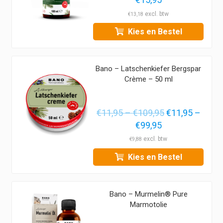
€
13,18
Kies en Bestel
Bano – Latschenkiefer Bergspar
Crème – 50 ml
Prijsklasse:
Oorspronkelij
€
11,95
–
€
109,95
€
11,95
–
Prijsklasse:
Huidige
€11,95
prijs
€
99,95
€11,95
prijs
tot
was:
€
9,88
tot
is:
€109,95
€11,95
Kies en Bestel
€99,95
€11,95
–
–
€109,95Prijskl
€99,95Prijsklas
€11,95
Bano – Murmelin® Pure
€11,95
tot
Marmotolie
tot
€109,95.