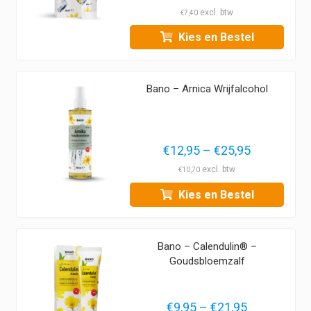
prijs
prijs
€
7,40
was:
is:
Kies en Bestel
€12,95.
€8,95.
Bano – Arnica Wrijfalcohol
Prijsklasse
€
12,95
–
€
25,95
€12,95
€
10,70
tot
Kies en Bestel
€25,95
Bano – Calendulin® –
Goudsbloemzalf
Prijsklasse:
€
9,95
–
€
21,95