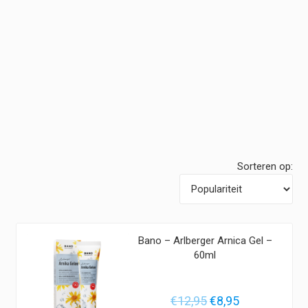
Sorteren op:
Bano – Arlberger Arnica Gel –
60ml
Oorspronkelijke
Huidige
€
12,95
€
8,95