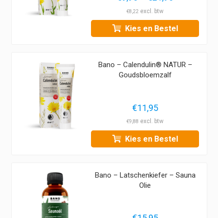
€9,95
€
8,22
tot
Kies en Bestel
€21,95
Bano – Calendulin® NATUR –
Goudsbloemzalf
€
11,95
€
9,88
Kies en Bestel
Bano – Latschenkiefer – Sauna
Olie
€
15,95