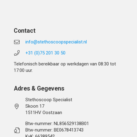
Contact
info@stethoscoopspecialist.nl
+31 (0)75 201 30 50
Telefonisch bereikbaar op werkdagen van 08:30 tot
17:00 uur.
Adres & Gegevens
Stethoscoop Specialist
Skoon 17
1511HV Oostzaan
Btw-nummer: NL856529138B01
Btw-nummer: BE0678413743
KvK: 66389542