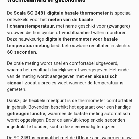
De
Scala SC 2481 digitale basale thermometer
is speciaal
ontwikkeld voor het
meten van de basale
lichaamstemperatuur
, met name geschikt voor (zwangere)
vrouwen die hun cyclus of vruchtbaarheid willen monitoren.
Deze nauwkeurige
digitale thermometer voor basale
temperatuurmeting
biedt betrouwbare resultaten in slechts
60 seconden
.
De orale meting wordt snel en comfortabel uitgevoerd,
waarna het resultaat duidelijk wordt weergegeven. Het einde
van de meting wordt aangegeven met een
akoestisch
signaal
, zodat u precies weet wanneer de temperatuur is
gemeten.
Dankzij de flexibele meetpunt is de thermometer comfortabel
in gebruik. Bovendien beschikt het apparaat over een handige
geheugenfunctie
, waarmee de laatste meting automatisch
wordt opgeslagen. Door de aan/uit-knop enkele seconden
ingedrukt te houden, kunt u deze eenvoudig terugzien.
De SC 2481 is compatibel met de OUcare app, waarmee u uw