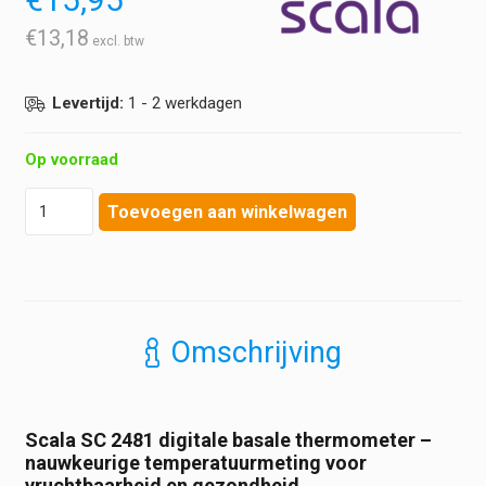
€
13,18
Levertijd:
1 - 2 werkdagen
Op voorraad
Scala
Toevoegen aan winkelwagen
-
Digitale
Basale
Thermometer
-
SC
Omschrijving
2481
hoeveelheid
Scala SC 2481 digitale basale thermometer –
nauwkeurige temperatuurmeting voor
vruchtbaarheid en gezondheid