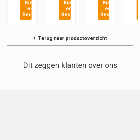
Kies
Kies
Kies
h
en
en
en
Bestel
Bestel
Bestel
Terug naar productoverzicht
Dit zeggen klanten over ons