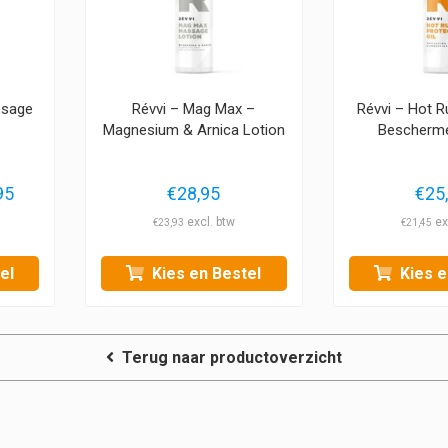
ssage
Révvi – Mag Max –
Révvi – Hot R
Magnesium & Arnica Lotion
Bescherme
Prijsklasse:
95
€
28,95
€
25
€19,95
€
23,93
€
21,45
tot
€179,95
el
Kies en Bestel
Kies e
Terug naar productoverzicht