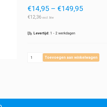
Prijskla
€
14,95
–
€
149,95
€14,95
tot
€
12,36
€149,9
Levertijd:
1 - 2 werkdagen
Révvi
Toevoegen aan winkelwagen
-
Neutrale
Basis
Massage
Olie
hoeveelheid
o