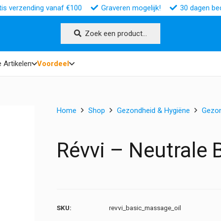
tis verzending vanaf €100
Graveren mogelijk!
30 dagen bed
Zoek een product…
 Artikelen
Voordeel
Home
Shop
Gezondheid & Hygiëne
Gezo
Révvi – Neutrale 
SKU:
revvi_basic_massage_oil