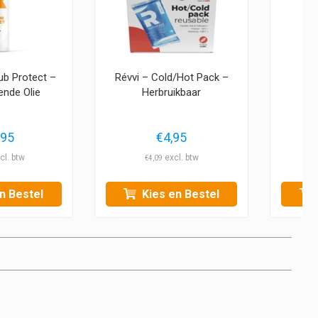
ub Protect –
Révvi – Cold/Hot Pack –
Ba
nde Olie
Herbruikbaar
,95
€
4,95
€
1
€
4,09
n Bestel
Kies en Bestel