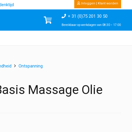
Inloggen | Klant worden
enktijd
+ 31 (0)75 201 30 50
Bereikbaar op werkdagen van 08:30 – 17:00
ndheid
Ontspanning
Basis Massage Olie