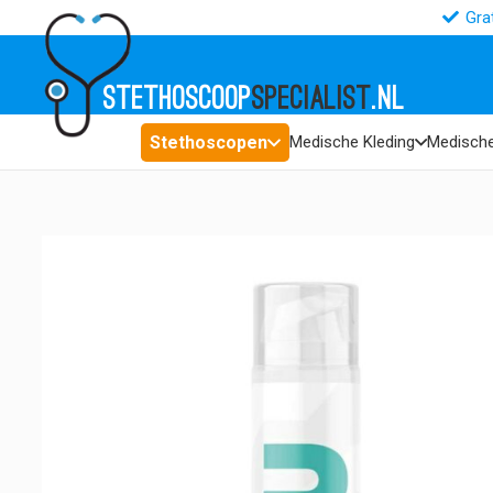
Gra
STETHOSCOOP
SPECIALIST
.NL
Stethoscopen
Medische Kleding
Medische