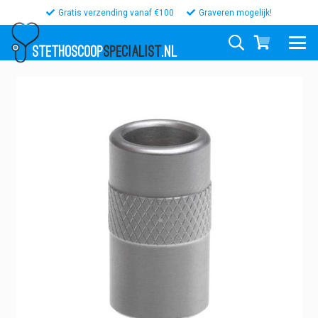
Gratis verzending vanaf €100
Graveren mogelijk!
STETHOSCOOP
SPECIALIST
.NL