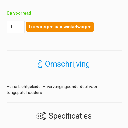
Op voorraad
Heine
Toevoegen aan winkelwagen
-
Lichtgeleider
voor
Tongspatelhouder
hoeveelheid
Omschrijving
Heine Lichtgeleider – vervangingsonderdeel voor
tongspatelhouders
Specificaties