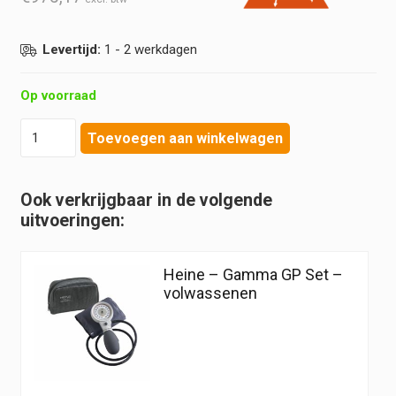
Levertijd:
1 - 2 werkdagen
Op voorraad
Heine
Toevoegen aan winkelwagen
-
Gamma
GP
Ook verkrijgbaar in de volgende
Kit
uitvoeringen:
-
volwassenen
-
Heine – Gamma GP Set –
10
volwassenen
stuks
hoeveelheid