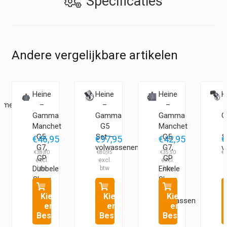
Specificaties
Andere vergelijkbare artikelen
Heine
Heine
Heine
H
kmeter
–
–
–
Gamma
Gamma
Gamma
G
Manchet
G5
Manchet
G5,
Set –
G5,
S
€
46,95
€
97,95
€
42,95
€
G7,
volwassenen
G7,
v
€
38,80
€
80,95
€
35,50
€
1
GP
GP
Dubbele
Enkele
Slang
Slang
–
–
Kies
Kies
Kies
Kind
Volwassen
en
en
en
Bestel
Bestel
Bestel