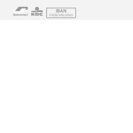
IBAN
OVERCHRIJVING
Verzending
© 2010 - 2026 | Developed by
Montensis Dev