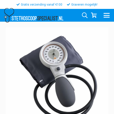
Gratis verzending vanaf €100
Graveren mogelijk!
STETHOSCOOP
SPECIALIST
.NL