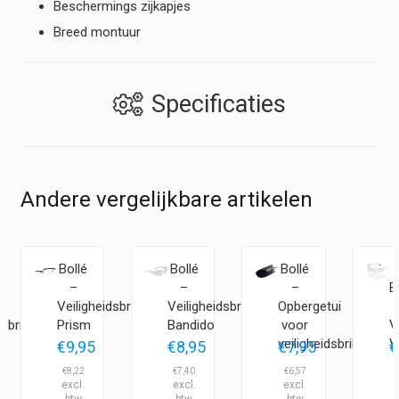
Beschermings zijkapjes
Breed montuur
Specificaties
Andere vergelijkbare artikelen
Bollé
Bollé
Bollé
–
–
–
B
Veiligheidsbril
Veiligheidsbril
Opbergetui
sbril
Prism
Bandido
voor
V
o
veiligheidsbril
V
€
9,95
€
8,95
€
7,95
€
€
8,22
€
7,40
€
6,57
€