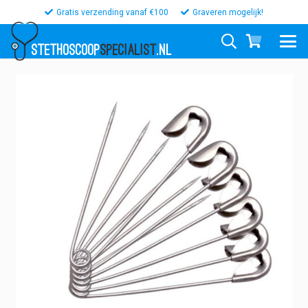
Gratis verzending vanaf €100
Graveren mogelijk!
STETHOSCOOP
SPECIALIST
.NL