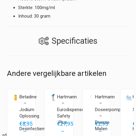
Sterkte: 100mg/ml
Inhoud: 30 gram
Specificaties
Andere vergelijkbare artikelen
n
Betadine
Hartmann
Hartmann
H
–
–
–
Jodium
Eurodispenser
Doseerpomp
S
Oplossing
Safety
–
–
Plus
Diverse
€
8,95
€
27,95
€
2,95
€
Desinfectiemiddel
Maten
H
–
–
–
tiedoekjes