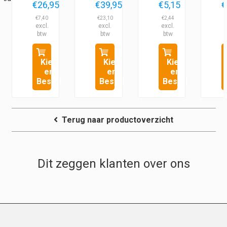
€
26,95
€
39,95
€
5,15
€
Prijsklasse:
Prijsklasse:
Prijsklasse:
€
7,40
€
23,10
€
2,44
€8,95
€27,95
€2,95
tot
tot
tot
€26,95
€39,95
€5,15
Kies
Kies
Kies
en
en
en
Bestel
Bestel
Bestel
Terug naar productoverzicht
Dit zeggen klanten over ons