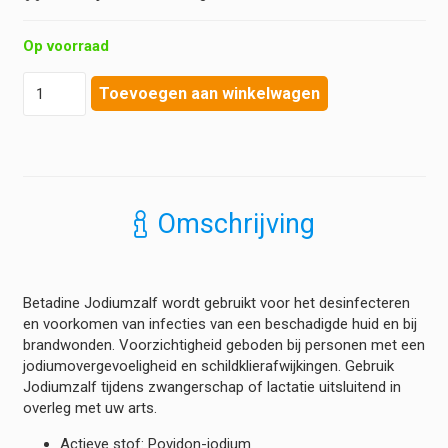
Op voorraad
Betadine
Toevoegen aan winkelwagen
-
Jodiumzalf
-
Tube
a
30
Omschrijving
gram
hoeveelheid
Betadine Jodiumzalf wordt gebruikt voor het desinfecteren
en voorkomen van infecties van een beschadigde huid en bij
brandwonden. Voorzichtigheid geboden bij personen met een
jodiumovergevoeligheid en schildklierafwijkingen. Gebruik
Jodiumzalf tijdens zwangerschap of lactatie uitsluitend in
overleg met uw arts.
Actieve stof: Povidon-jodium