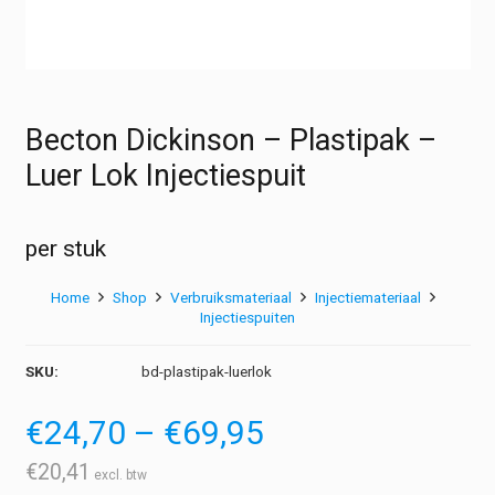
Becton Dickinson – Plastipak –
Luer Lok Injectiespuit
per stuk
Home
Shop
Verbruiksmateriaal
Injectiemateriaal
Injectiespuiten
SKU:
bd-plastipak-luerlok
Prijsklasse:
€
24,70
–
€
69,95
€24,70
tot
€
20,41