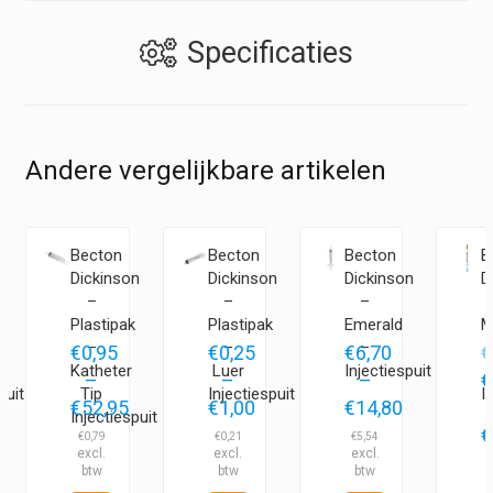
Specificaties
Andere vergelijkbare artikelen
Becton
Becton
Becton
B
n
Dickinson
Dickinson
Dickinson
D
–
–
–
e
Plastipak
Plastipak
Emerald
M
–
–
–
€
0,95
€
0,25
€
6,70
€
Katheter
Luer
Injectiespuit
nkelijke
O
–
–
–
€
puit
Tip
Injectiespuit
I
p
€
52,95
€
1,00
€
14,80
Injectiespuit
Prijsklasse:
Prijsklasse:
Prijsklasse:
w
€
€
0,79
€
0,21
€
5,54
klasse:
ige
€0,95
€0,25
€6,70
€
€
65
tot
tot
tot