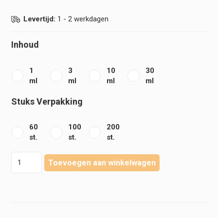
€69,95
Levertijd:
1 - 2 werkdagen
Inhoud
1
3
10
30
ml
ml
ml
ml
Stuks Verpakking
60
100
200
st.
st.
st.
Becton
Toevoegen aan winkelwagen
Dickinson
-
Plastipak
-
Luer
Lok