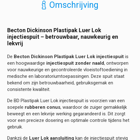
Omschrijving
Injectiespuit
hoeveelheid
Becton Dickinson Plastipak Luer Lok
injectiespuit – betrouwbaar, nauwkeurig en
lekvrij
De
Becton Dickinson Plastipak Luer Lok injectiespuit
is
een hoogwaardige
injectiespuit zonder naald
, ontworpen
voor nauwkeurige en gecontroleerde vloeistoftoediening in
medische en laboratoriumtoepassingen. Deze spuit staat
bekend om zijn betrouwbaarheid, gebruiksgemak en
consistente kwaliteit.
De BD Plastipak Luer Lok injectiespuit is voorzien van een
soepele
rubberen conus
, waardoor de zuiger gemakkelijk
beweegt en een lekvrije werking gegarandeerd is. Dit zorgt
voor een precieze dosering en optimale controle tijdens het
gebruik.
Dankzij de
Luer Lok aansluiting
kan de injectiespuit stevig