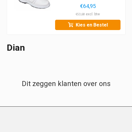
€
64,95
€
53,68
Kies en Bestel
Dian
Dit zeggen klanten over ons