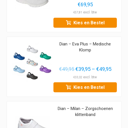
€
69,95
€
57,81
Kies en Bestel
Dian – Eva Plus – Medische
Klomp
Oorspronkelijke
Prijskl
Huidig
€
49,95
€
39,95
–
€
49,95
prijs
€39,95
prijs
€
33,02
was:
tot
is:
Kies en Bestel
€49,95.
€49,95
€39,95
–
€49,95P
Dian – Milan – Zorgschoenen
€39,95
klittenband
tot
€49,95.