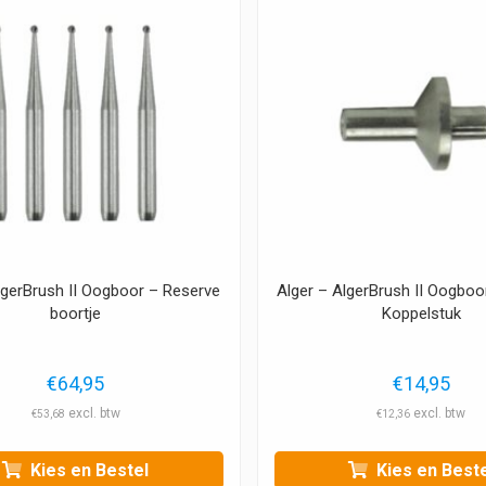
lgerBrush II Oogboor – Reserve
Alger – AlgerBrush II Oogboo
boortje
Koppelstuk
€
64,95
€
14,95
€
53,68
€
12,36
Kies en Bestel
Kies en Beste