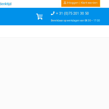
Inloggen | Klant worden
enktijd
+ 31 (0)75 201 30 50
Bereikbaar op werkdagen van 08:30 – 17:00