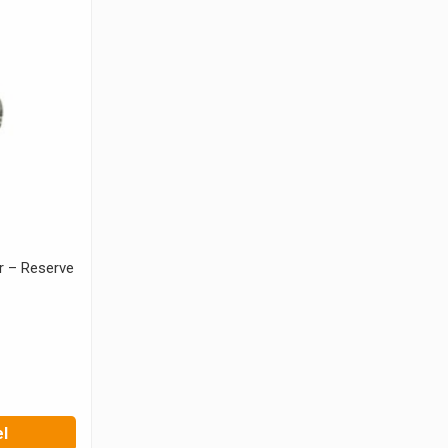
r – Reserve
l