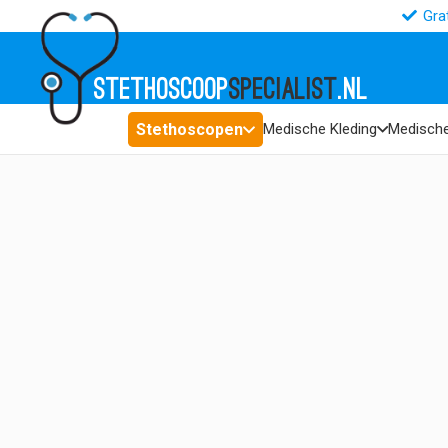
Gra
STETHOSCOOP
SPECIALIST
.NL
Stethoscopen
Medische Kleding
Medische