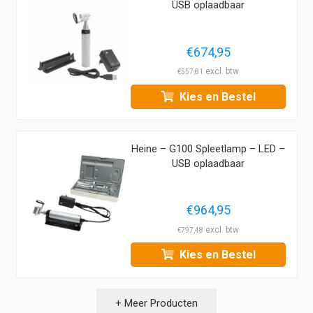
USB oplaadbaar
€
674,95
€
557,81
Kies en Bestel
Heine – G100 Spleetlamp – LED –
USB oplaadbaar
€
964,95
€
797,48
Kies en Bestel
+ Meer Producten