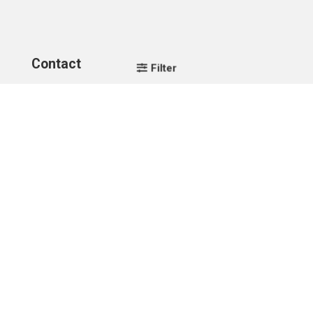
Contact
Filter
info@stethoscoopspecialist.nl
+31 (0)75 201 30 50
Telefonisch bereikbaar op werkdagen van 08:30 tot
17:00 uur.
Adres & Gegevens
Stethoscoop Specialist
Skoon 17
1511HV Oostzaan
Btw-nummer: NL856529138B01
Btw-nummer: BE0678413743
KvK: 66389542