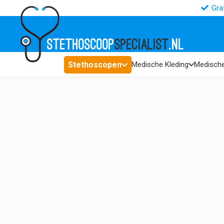
Gra
STETHOSCOOP
SPECIALIST
.NL
Stethoscopen
Medische Kleding
Medische