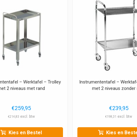
ntentafel – Werktafel – Trolley
Instrumententafel – Werktafe
et 2 niveaus met rand
met 2 niveaus zonder 
€
259,95
€
239,95
€
214,83
€
198,31
Kies en Bestel
Kies en Beste