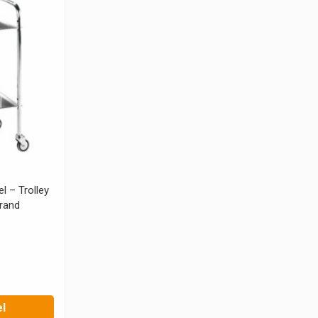
l – Trolley
rand
l