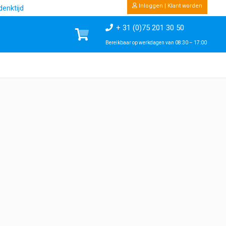
Inloggen | Klant worden
enktijd
+ 31 (0)75 201 30 50
Bereikbaar op werkdagen van 08:30 – 17:00